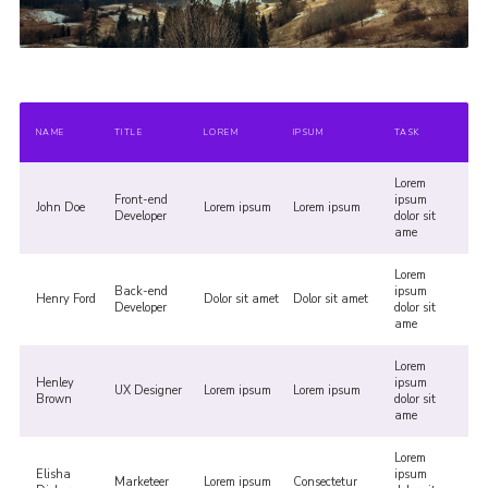
NAME
TITLE
LOREM
IPSUM
TASK
Lorem
Front-end
ipsum
John Doe
Lorem ipsum
Lorem ipsum
Developer
dolor sit
ame
Lorem
Back-end
ipsum
Henry Ford
Dolor sit amet
Dolor sit amet
Developer
dolor sit
ame
Lorem
Henley
ipsum
UX Designer
Lorem ipsum
Lorem ipsum
Brown
dolor sit
ame
Lorem
Elisha
ipsum
Marketeer
Lorem ipsum
Consectetur