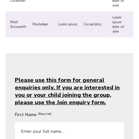
Dickerson
dolor sit
ame
Lorem
Matt
ipsum
Marketeer
Lorem ipsum
Consectetur
Ainsworth
dolor sit
ame
Please use this form for general
enquiries only. If you are interested in
you or your child joining the group,
please use the Join enquiry form.
First Name
(Required)