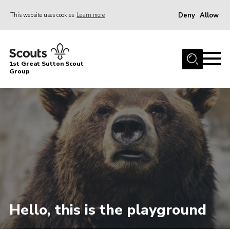
Deny
Allow
This website uses cookies
Learn more
Menu
Home
1st Great Sutton Scout
About Us
Group
Join
News
Gallery
Contact
Group History
Members area
Cookies
Hello, this is the playground
Join